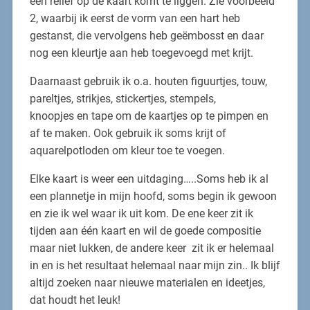
een reliëf op de kaart komt te liggen. Zie voorbeeld
2, waarbij ik eerst de vorm van een hart heb
gestanst, die vervolgens heb geëmbosst en daar
nog een kleurtje aan heb toegevoegd met krijt.
Daarnaast gebruik ik o.a. houten figuurtjes, touw,
pareltjes, strikjes, stickertjes, stempels,
knoopjes en tape om de kaartjes op te pimpen en
af te maken. Ook gebruik ik soms krijt of
aquarelpotloden om kleur toe te voegen.
Elke kaart is weer een uitdaging…..Soms heb ik al
een plannetje in mijn hoofd, soms begin ik gewoon
en zie ik wel waar ik uit kom. De ene keer zit ik
tijden aan één kaart en wil de goede compositie
maar niet lukken, de andere keer zit ik er helemaal
in en is het resultaat helemaal naar mijn zin.. Ik blijf
altijd zoeken naar nieuwe materialen en ideetjes,
dat houdt het leuk!