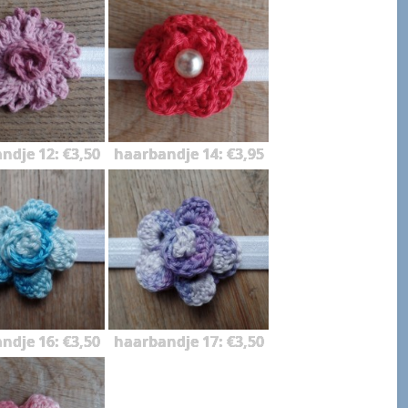
ndje 12: €3,50
haarbandje 14: €3,95
ndje 16: €3,50
haarbandje 17: €3,50