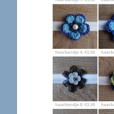
haarbandje 4: €3,50
haarba
haarbandje 8: €3,50
haarba