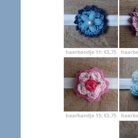
haarbandje 11: €3,75
haarba
haarbandje 15: €3,75
haarba