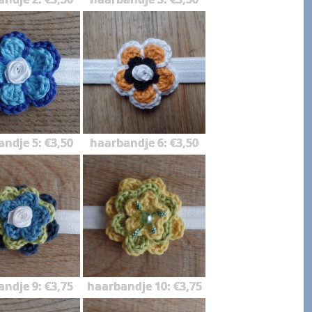
ndje 5: €3,50
haarbandje 6: €3,50
ndje 9: €3,75
haarbandje 10: €3,75