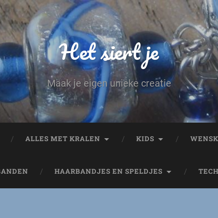
Het siert je
Maak je eigen unieke creatie
ALLES MET KRALEN
KIDS
WENSK
BANDEN
HAARBANDJES EN SPELDJES
TEC