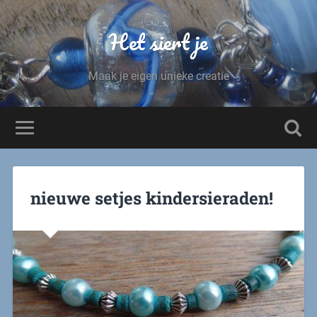
Het siert je
Maak je eigen unieke creatie
nieuwe setjes kindersieraden!