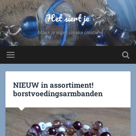
Het siert je
Maak je eigen unieke creatie
NIEUW in assortiment!
borstvoedingsarmbanden