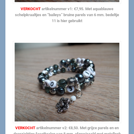
VERKOCHT
artikelnummer v1: €7,95. Met aquablauwe
schelpkraaltjes en “baileys” bruine parels van 6 mm. bedeltje
11 is hier gebruikt
VERKOCHT
artikelnummer v2: €8,50. Met grijze parels en en
doorzichtige facetkralen van 8 mm, afgewisseld met metallook