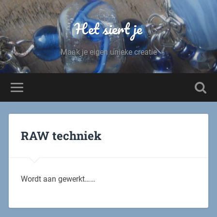
Het siert je
Maak je eigen unieke creatie
RAW techniek
Wordt aan gewerkt……