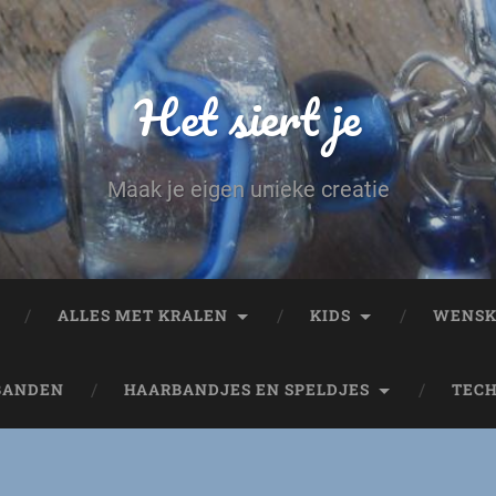
Het siert je
Maak je eigen unieke creatie
ALLES MET KRALEN
KIDS
WENSK
BANDEN
HAARBANDJES EN SPELDJES
TEC